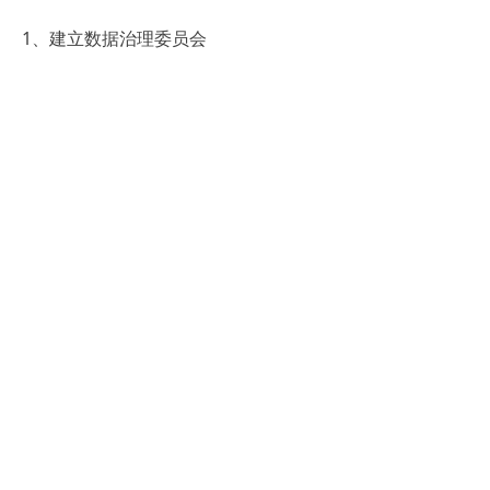
1、建立数据治理委员会
由HR、IT、业务部门代表组成，定期审
查数据质量。制定数据更新SOP，明确
薪资数据变更需经三级审批，从制度层
面保障数据权威性。
2、功能迭代规划
每年进行系统健康检查，评估新技术融
合可能性。AI面试、数字人助手等创新
功能，可分阶段纳入升级路线图，保持
技术先进性。
3、用户体验持续优化