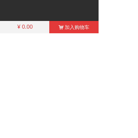
¥
0.00
加入购物车
낙
版权所有 2026 施特伟科技（中国）有限公司
ISO 27001:2013信息安全管理体系标准认证
粤ICP备18119716号
400 823 6228