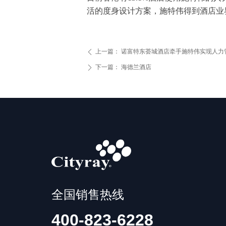
活的度身设计方案，施特伟得到酒店业
上一篇：
诺富特东荟城酒店牵手施特伟实现人力
ꄴ
下一篇：
海德兰酒店
ꄲ
全国销售热线
400-823-6228