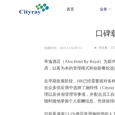
首页
业务
口碑
浏览量：
23
创建时间：
2019-12-04
09:53
넶
帝逸酒店（
Alva Hotel By R
房，以客为本的管理模式和创新餐饮选
在早期发展阶段，
HR已经需要面对各
在众多供应商中选择了施特伟（Cityra
理以及休假管理等事项，并配合员工自
随时随地掌握个人薪酬信息。凭借值得
目前香港有
13.1%酒店使用施特伟的