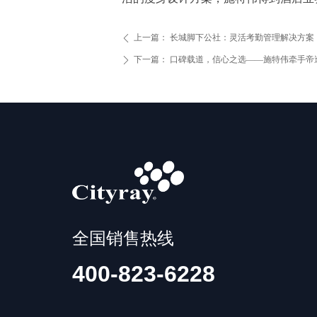
上一篇：
长城脚下公社：灵活考勤管理解决方案
ꄴ
下一篇：
口碑载道，信心之选——施特伟牵手帝
ꄲ
全国销售热线
400-823-6228