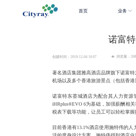
首页
业务
诺富特
浏览量：
26
创建时间：
2019-12-04
10:07
넶
著名酒店集团雅高酒店品牌旗下诺富特
机场以及多个香港旅游景点（包括香港
诺富特东荟城酒店为配合其人力资源
iHRplus®EVO 6为基础，加
税表下载等功能，让员工可以轻松掌握
目前香港有
13.1%酒店使用施特伟的
活的度身设计方案，施特伟得到酒店业