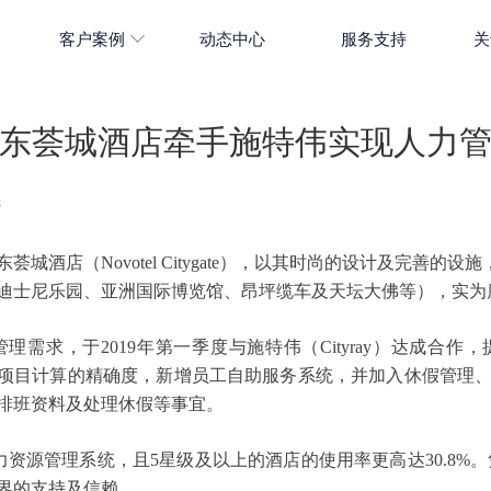
客户案例
动态中心
服务支持
关
东荟城酒店牵手施特伟实现人力
8
东荟城酒店（
Novotel Citygate），以其时尚的设计及完
迪士尼乐园、亚洲国际博览馆、昂坪缆车及天坛大佛等），实为
管理需求，于
2019年第一季度与施特伟（Cityray）达成
强薪酬相关项目计算的精确度，新增员工自助服务系统，并加入休假管
排班资料及处理休假等事宜。
人力资源管理系统，且5星级及以上的酒店的使用率更高达30.8%
界的支持及信赖。