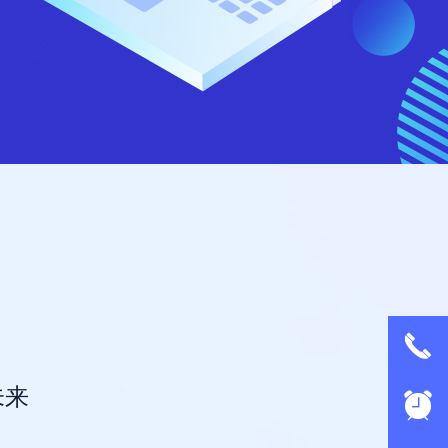
끅
未来
뀥