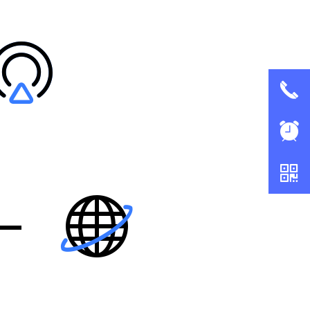
끅
뀥
낃