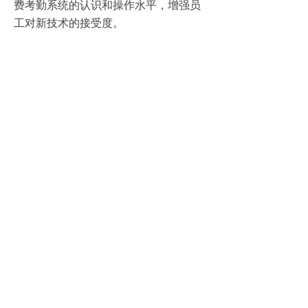
费考勤系统的认识和操作水平，增强员
工对新技术的接受度。
2、加强数据安全管理
企业应选择具有良好信誉和强大技术实
力的供应商，确保
HR人力资源管理系统
的数据安全性和稳定性。同时，企业还
应定期对系统进行安全检查和漏洞修
复，防止数据泄露和非法访问。
3、建立多元化考勤方式
考虑到不同员工的需求和特点，企业可
以建立多元化的考勤方式，如移动端打
卡、定位打卡等，以满足员工的个性化
需求。